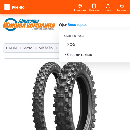
Меню
Контакты
Заказы
Вход
Корзина
•
Уфа
Весь город
ВАШ ГОРОД
• Уфа
Шины
Мото
Michelin
Starcross 5 Mini
2,50-10 33J
• Стерлитамак