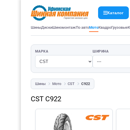
Каталог
Шины
Диски
Шиномонтаж
По авто
Мото
Квадро
Грузовые
К
МАРКА
ШИРИНА
Шины
Мото
CST
C922
CST C922