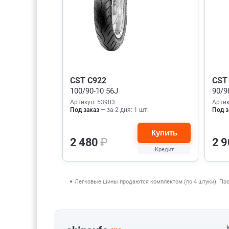
CST C922
CST
100/90-10 56J
90/9
Артикул: 53903
Артик
Под заказ
— за 2 дня: 1 шт.
Под з
Купить
2 480
₽
2 
Кредит
Легковые шины продаются комплектом (по 4 штуки). Пр