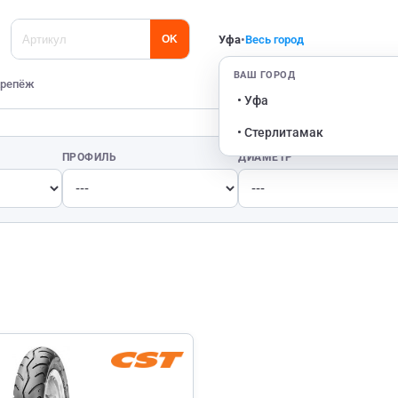
Уфа
•
Весь город
OK
ВАШ ГОРОД
репёж
• Уфа
• Стерлитамак
ПРОФИЛЬ
ДИАМЕТР