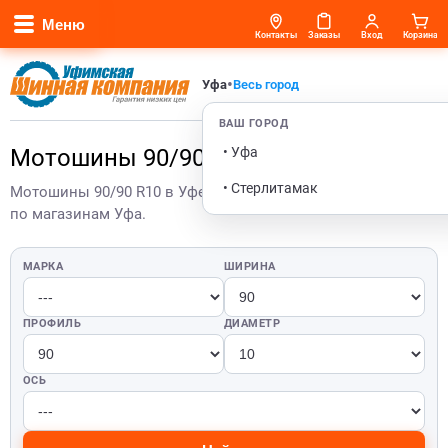
Меню
Контакты
Заказы
Вход
Корзина
•
Уфа
Весь город
ВАШ ГОРОД
• Уфа
Мотошины 90/90 R10 в Уфе
• Стерлитамак
Мотошины 90/90 R10 в Уфе — актуальные цены и остатки
по магазинам Уфа.
МАРКА
ШИРИНА
ПРОФИЛЬ
ДИАМЕТР
ОСЬ