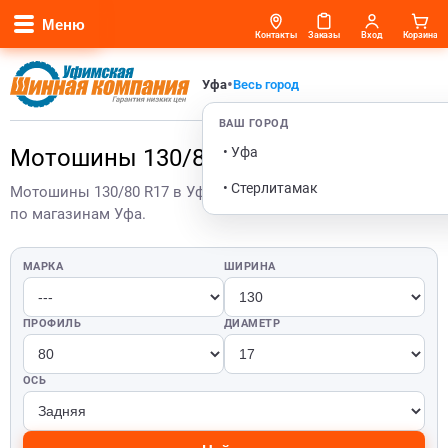
Меню
Контакты
Заказы
Вход
Корзина
•
Уфа
Весь город
ВАШ ГОРОД
• Уфа
Мотошины 130/80 R17 в Уфе
• Стерлитамак
Мотошины 130/80 R17 в Уфе — актуальные цены и остатки
по магазинам Уфа.
МАРКА
ШИРИНА
ПРОФИЛЬ
ДИАМЕТР
ОСЬ