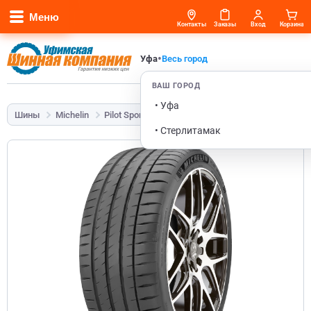
Меню
Контакты
Заказы
Вход
Корзина
•
Уфа
Весь город
ВАШ ГОРОД
• Уфа
Шины
Michelin
Pilot Sport 4
245/40 R20 99Y Run Flat
• Стерлитамак