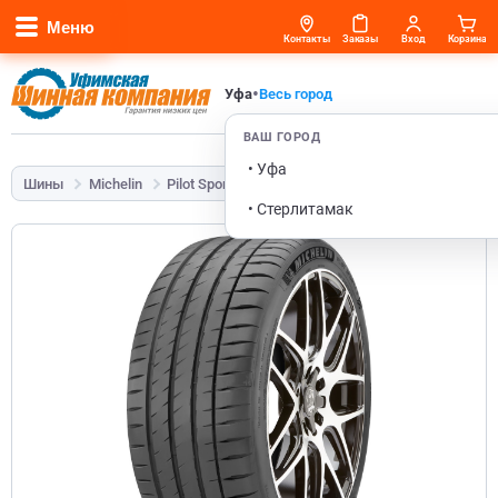
Меню
Контакты
Заказы
Вход
Корзина
•
Уфа
Весь город
ВАШ ГОРОД
• Уфа
Шины
Michelin
Pilot Sport 4
245/35 R20 95Y
• Стерлитамак