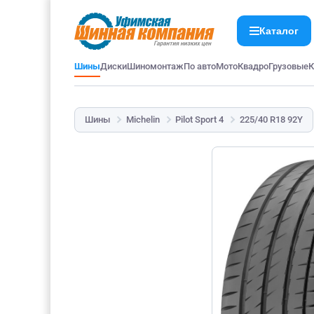
Каталог
Шины
Диски
Шиномонтаж
По авто
Мото
Квадро
Грузовые
К
Шины
Michelin
Pilot Sport 4
225/40 R18 92Y