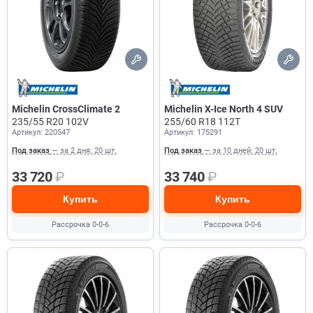
Michelin CrossClimate 2
Michelin X-Ice North 4 SUV
235/55 R20 102V
255/60 R18 112T
Артикул: 220547
Артикул: 175291
Под заказ
— за 2 дня: 20 шт.
Под заказ
— за 10 дней: 20 шт.
33 720
₽
33 740
₽
Купить
Купить
Рассрочка 0-0-6
Рассрочка 0-0-6