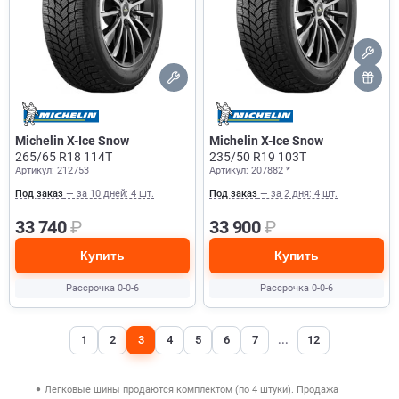
Michelin X-Ice Snow
Michelin X-Ice Snow
265/65 R18 114T
235/50 R19 103T
Артикул: 212753
Артикул: 207882 *
Под заказ
— за 10 дней: 4 шт.
Под заказ
— за 2 дня: 4 шт.
33 740
₽
33 900
₽
Купить
Купить
Рассрочка 0-0-6
Рассрочка 0-0-6
1
2
3
4
5
6
7
...
12
Легковые шины продаются комплектом (по 4 штуки). Продажа