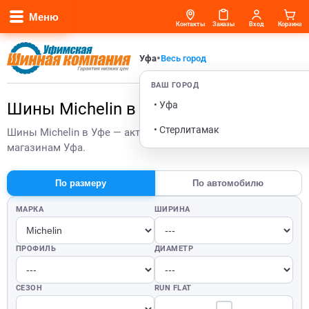
Меню
Контакты
Заказы
Вход
Корзина
•
Уфа
Весь город
ВАШ ГОРОД
• Уфа
Шины Michelin в Уфе
• Стерлитамак
Шины Michelin в Уфе — актуальные цены и остатки по
магазинам Уфа.
По размеру
По автомобилю
МАРКА
ШИРИНА
ПРОФИЛЬ
ДИАМЕТР
СЕЗОН
RUN FLAT