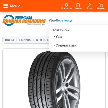
Меню
Контакты
Заказы
Вход
Корзина
•
Уфа
Весь город
ВАШ ГОРОД
• Уфа
Шины
Laufenn
S Fit EQ LK01
195/65 R15 91V
• Стерлитамак