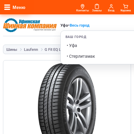
Меню
Контакты
Заказы
Вход
Корзина
•
Уфа
Весь город
ВАШ ГОРОД
• Уфа
Шины
Laufenn
G Fit EQ LK41
155/70 R13 75T
• Стерлитамак