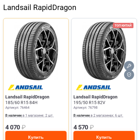
Landsail RapidDragon
ТОП КИТАЙ
Landsail RapidDragon
Landsail RapidDragon
185/60 R15 84H
195/50 R15 82V
Артикул: 76464
Артикул: 76798
В наличии
в 1 магазине: 2 шт.
В наличии
в 2 магазинах: 6 шт.
4 070
₽
4 570
₽
Купить
Купить