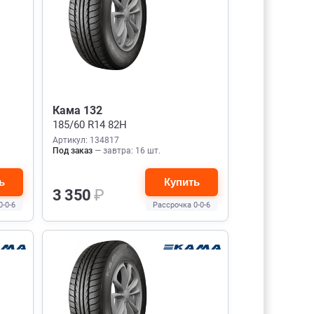
Кама 132
185/60 R14 82H
Артикул: 134817
Под заказ
— завтра: 16 шт.
ь
Купить
3 350
₽
0-0-6
Рассрочка 0-0-6