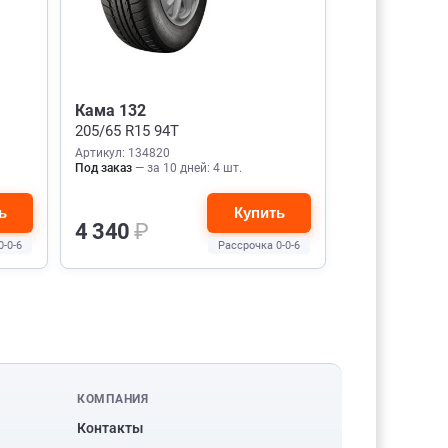
Кама 132
205/65 R15 94T
Артикул: 134820
Под заказ
— за 10 дней: 4 шт.
ь
Купить
4 340
₽
0-0-6
Рассрочка 0-0-6
КОМПАНИЯ
Контакты