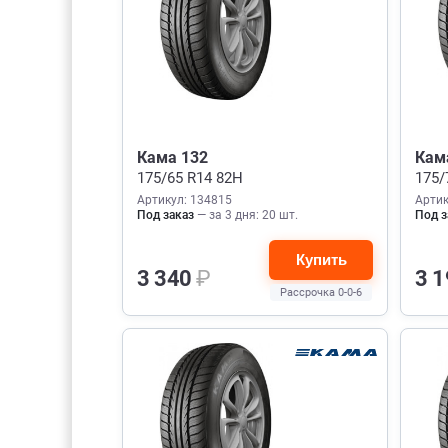
Кама 132
Кам
175/65 R14 82H
175/
Артикул: 134815
Артик
Под заказ
— за 3 дня: 20 шт.
Под з
Купить
3 340
₽
3 
Рассрочка 0-0-6