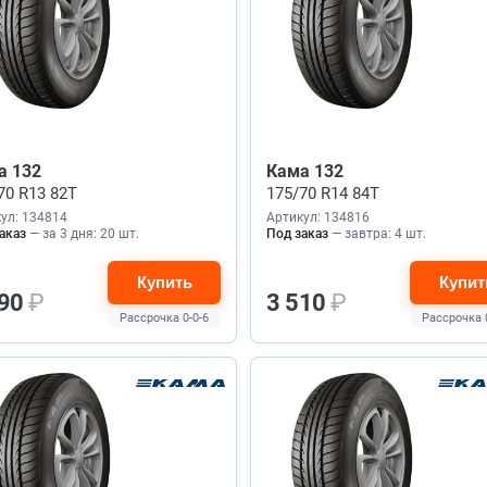
а 132
Кама 132
70 R13 82T
175/70 R14 84T
ул: 134814
Артикул: 134816
аказ
— за 3 дня: 20 шт.
Под заказ
— завтра: 4 шт.
Купить
Купит
190
₽
3 510
₽
Рассрочка 0-0-6
Рассрочка 