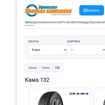
Каталог
Шины
Диски
Шиномонтаж
По авто
Мото
Квадро
Грузовые
К
МАРКА
ШИРИНА
Шины
Кама
132
Кама 132