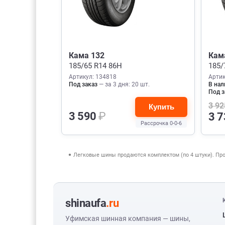
Кама 132
Кам
185/65 R14 86H
185/
Артикул: 134818
Артик
Под заказ
— за 3 дня: 20 шт.
В нал
Под з
3 9
Купить
3 590
₽
3 
Рассрочка 0-0-6
Легковые шины продаются комплектом (по 4 штуки). Пр
shinaufa
.ru
Уфимская шинная компания — шины,