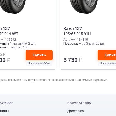
а 132
Кама 132
70 R14 88T
195/65 R15 91H
ул: 135292
Артикул: 134819
ичии
в 1 магазине: 2 шт.
Под заказ
— за 3 дня: 20 шт.
аказ
— завтра: 7 шт.
25
₽
Купить
Купит
3 730
₽
730
₽
Рассрочка 0-0-6
Рассрочка 
одажа некомплектом осуществляется по согласованию с нашими менеджерами.
КАТАЛОГ
ПОКУПАТЕЛЯМ
Шины
Доставка