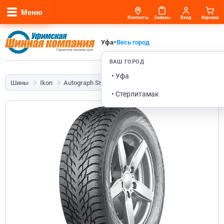
Меню
Контакты
Заказы
Вход
Корзина
•
Уфа
Весь город
ВАШ ГОРОД
• Уфа
Шины
Ikon
Autograph Snow 3 SUV
225/55 R19 103R
• Стерлитамак