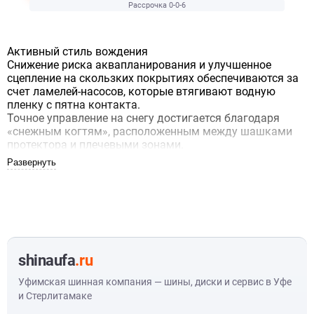
Рассрочка 0-0-6
Активный стиль вождения
Снижение риска аквапланирования и улучшенное
сцепление на скользких покрытиях обеспечиваются за
счет ламелей-насосов, которые втягивают водную
пленку с пятна контакта.
Точное управление на снегу достигается благодаря
«снежным когтям», расположенным между шашками
протектора и плечевыми зонами.
Первоклассное сцепление и отличная управляемость
на льду и снегу
Тихие шины с низким расходом топлива
Усиленные боковины делают шину еще прочнее и
надежнее
shinaufa
.ru
Легковые шины продаются комплектом (по 4 штуки). Продажа
некомплектом осуществляется по согласованию с нашими
менеджерами.
Уфимская шинная компания — шины, диски и сервис в Уфе
и Стерлитамаке