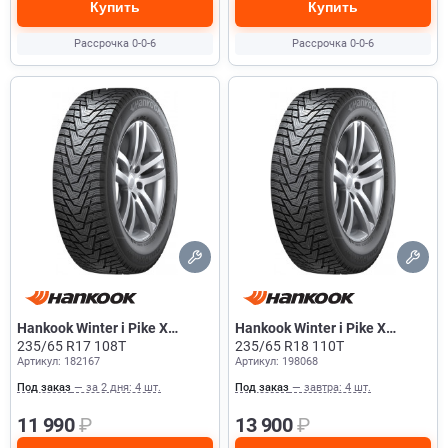
Купить
Купить
Рассрочка 0-0-6
Рассрочка 0-0-6
Hankook Winter i Pike X
Hankook Winter i Pike X
W429A
235/65 R17 108T
W429A
235/65 R18 110T
Артикул: 182167
Артикул: 198068
Под заказ
— за 2 дня: 4 шт.
Под заказ
— завтра: 4 шт.
11 990
₽
13 900
₽