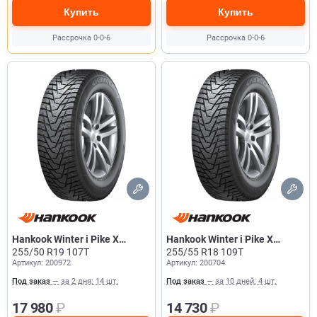
Купить
Купить
Рассрочка 0-0-6
Рассрочка 0-0-6
Hankook Winter i Pike X
Hankook Winter i Pike X
W429A
255/50 R19 107T
W429A
255/55 R18 109T
Артикул: 200972
Артикул: 200704
Под заказ
— за 2 дня: 14 шт.
Под заказ
— за 10 дней: 4 шт.
17 980
₽
14 730
₽