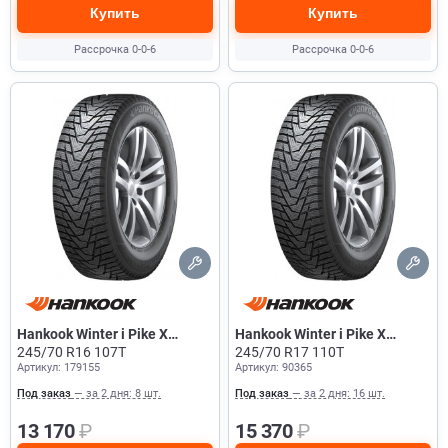
Купить
Купить
Рассрочка 0-0-6
Рассрочка 0-0-6
Hankook Winter i Pike X
Hankook Winter i Pike X
W429A
245/70 R16 107T
W429A
245/70 R17 110T
Артикул: 179155
Артикул: 90365
Под заказ
— за 2 дня: 8 шт.
Под заказ
— за 2 дня: 16 шт.
13 170
₽
15 370
₽