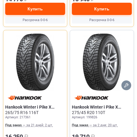
Купить
Купить
Рассрочка 0-0-6
Рассрочка 0-0-6
Hankook Winter i Pike X
Hankook Winter i Pike X
W429A
265/75 R16 116T
W429A
275/45 R20 110T
Артикул: 217361
Артикул: 199826
Под заказ
— за 21 дней: 2 шт.
Под заказ
— за 2 дня: 20 шт.
16 250
₽
19 710
₽