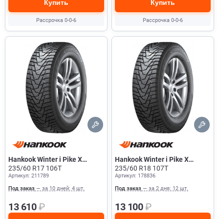
Купить
Купить
Рассрочка 0-0-6
Рассрочка 0-0-6
Hankook Winter i Pike X
Hankook Winter i Pike X
W429A
235/60 R17 106T
W429A
235/60 R18 107T
Артикул: 211789
Артикул: 178836
Под заказ
— за 10 дней: 4 шт.
Под заказ
— за 2 дня: 12 шт.
13 610
₽
13 100
₽