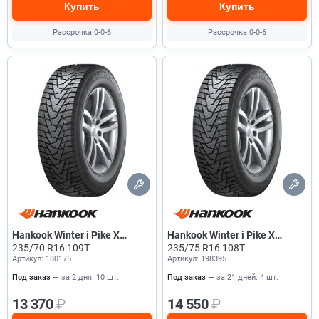
Купить
Купить
Рассрочка 0-0-6
Рассрочка 0-0-6
Hankook Winter i Pike X
Hankook Winter i Pike X
W429A
235/70 R16 109T
W429A
235/75 R16 108T
Артикул: 180175
Артикул: 198395
Под заказ
— за 2 дня: 10 шт.
Под заказ
— за 21 дней: 4 шт.
13 370
₽
14 550
₽