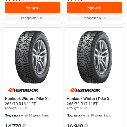
Купить
Купить
Рассрочка 0-0-6
Рассрочка 0-0-6
Hankook Winter i Pike X
Hankook Winter i Pike X
W429A
265/70 R16 112T
W429A
265/70 R17 115T
Артикул: 179103
Артикул: 50626
Под заказ
— за 10 дней: 1 шт.
Под заказ
— за 10 дней: 2 шт.
14 770
₽
16 940
₽