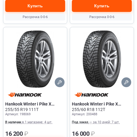
Купить
Купить
Рассрочка 0-0-6
Рассрочка 0-0-6
Hankook Winter i Pike X
Hankook Winter i Pike X
W429A
255/55 R19 111T
W429A
255/60 R18 112T
Артикул: 198069
Артикул: 200488
В наличии
в 1 магазине: 4 шт.
Под заказ
— за 10 дней: 7 шт.
16 200
₽
16 000
₽