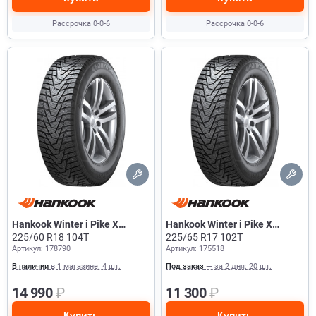
Рассрочка 0-0-6
Рассрочка 0-0-6
Hankook Winter i Pike X
Hankook Winter i Pike X
W429A
225/60 R18 104T
W429A
225/65 R17 102T
Артикул: 178790
Артикул: 175518
В наличии
в 1 магазине: 4 шт.
Под заказ
— за 2 дня: 20 шт.
14 990
₽
11 300
₽
Купить
Купить