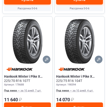
Рассрочка 0-0-6
Рассрочка 0-0-6
Hankook Winter i Pike X
Hankook Winter i Pike X
W429A
225/70 R16 107T
W429A
225/75 R16 104T
Артикул: 178688
Артикул: 198394
Под заказ
— за 10 дней: 7 шт.
Под заказ
— за 10 дней: 4 шт.
11 640
₽
14 070
₽