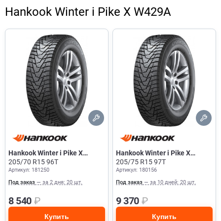
Hankook Winter i Pike X W429A
Hankook Winter i Pike X
Hankook Winter i Pike X
W429A
205/70 R15 96T
W429A
205/75 R15 97T
Артикул: 181250
Артикул: 180156
Под заказ
— за 2 дня: 20 шт.
Под заказ
— за 10 дней: 20 шт.
8 540
₽
9 370
₽
Купить
Купить