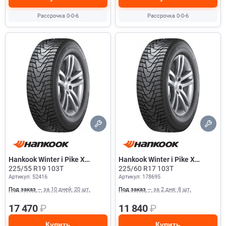
Рассрочка 0-0-6
Рассрочка 0-0-6
Hankook Winter i Pike X
Hankook Winter i Pike X
W429A
225/55 R19 103T
W429A
225/60 R17 103T
Артикул: 52416
Артикул: 178695
Под заказ
— за 10 дней: 20 шт.
Под заказ
— за 2 дня: 8 шт.
17 470
₽
11 840
₽
Купить
Купить