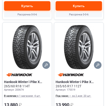
Купить
Купить
Рассрочка 0-0-6
Рассрочка 0-0-6
Hankook Winter i Pike X
Hankook Winter i Pike X
W429A
265/60 R18 114T
W429A
265/65 R17 112T
Артикул: 200674
Артикул: 175519
В наличии
в 1 магазине: 4 шт.
Под заказ
— за 2 дня: 20 шт.
13 880
₽
13 990
₽