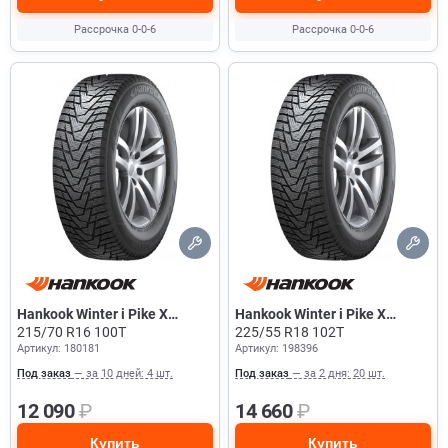
Рассрочка 0-0-6
Рассрочка 0-0-6
Hankook Winter i Pike X
Hankook Winter i Pike X
W429A
215/70 R16 100T
W429A
225/55 R18 102T
Артикул: 180181
Артикул: 198396
Под заказ
— за 10 дней: 4 шт.
Под заказ
— за 2 дня: 20 шт.
12 090
₽
14 660
₽
Купить
Купить