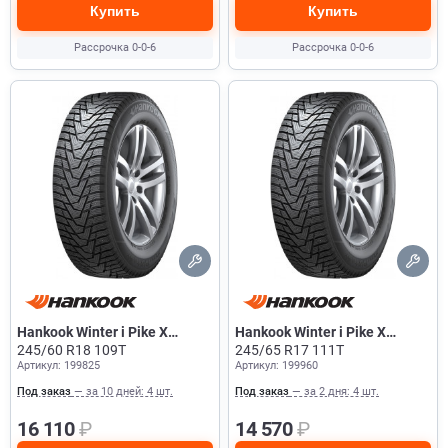
Купить
Купить
Рассрочка 0-0-6
Рассрочка 0-0-6
Hankook Winter i Pike X
Hankook Winter i Pike X
W429A
245/60 R18 109T
W429A
245/65 R17 111T
Артикул: 199825
Артикул: 199960
Под заказ
— за 10 дней: 4 шт.
Под заказ
— за 2 дня: 4 шт.
16 110
₽
14 570
₽