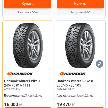
Купить
Купить
Рассрочка 0-0-6
Рассрочка 0-0-6
Hankook Winter i Pike X
Hankook Winter i Pike X
W429A
245/75 R16 111T
W429A
255/45 R20 105T
Артикул: 86537
Артикул: 53025
Под заказ
— за 21 дней: 3 шт.
Под заказ
— за 2 дня: 20 шт.
16 000
₽
19 470
₽