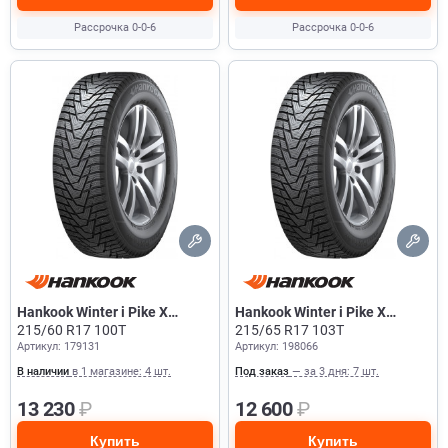
Рассрочка 0-0-6
Рассрочка 0-0-6
Hankook Winter i Pike X
Hankook Winter i Pike X
W429A
215/60 R17 100T
W429A
215/65 R17 103T
Артикул: 179131
Артикул: 198066
В наличии
в 1 магазине: 4 шт.
Под заказ
— за 3 дня: 7 шт.
13 230
₽
12 600
₽
Купить
Купить