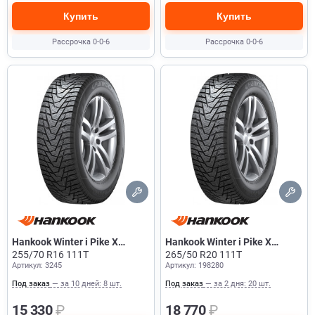
Купить
Купить
Рассрочка 0-0-6
Рассрочка 0-0-6
Hankook Winter i Pike X
Hankook Winter i Pike X
W429A
255/70 R16 111T
W429A
265/50 R20 111T
Артикул: 3245
Артикул: 198280
Под заказ
— за 10 дней: 8 шт.
Под заказ
— за 2 дня: 20 шт.
15 330
₽
18 770
₽