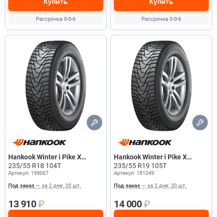
Купить
Купить
Рассрочка 0-0-6
Рассрочка 0-0-6
Hankook Winter i Pike X
Hankook Winter i Pike X
W429A
235/55 R18 104T
W429A
235/55 R19 105T
Артикул: 198067
Артикул: 181249
Под заказ
— за 2 дня: 20 шт.
Под заказ
— за 2 дня: 20 шт.
13 910
₽
14 000
₽