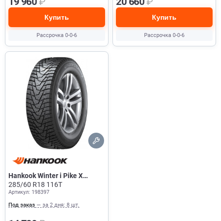
19 960
₽
20 660
₽
Купить
Купить
Рассрочка 0-0-6
Рассрочка 0-0-6
Hankook Winter i Pike X
W429A
285/60 R18 116T
Артикул: 198397
Под заказ
— за 2 дня: 8 шт.