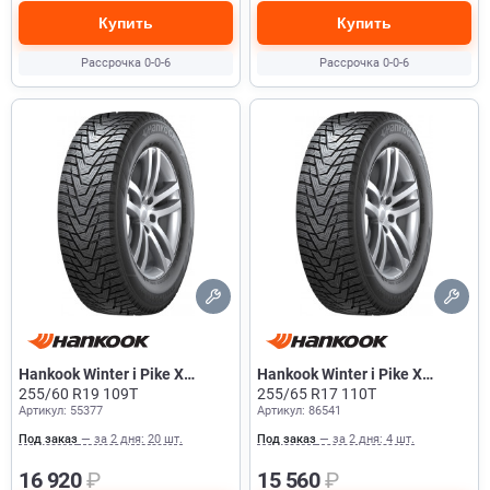
Купить
Купить
Рассрочка 0-0-6
Рассрочка 0-0-6
Hankook Winter i Pike X
Hankook Winter i Pike X
W429A
255/60 R19 109T
W429A
255/65 R17 110T
Артикул: 55377
Артикул: 86541
Под заказ
— за 2 дня: 20 шт.
Под заказ
— за 2 дня: 4 шт.
16 920
₽
15 560
₽