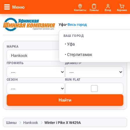
Меню
Контакты
Заказы
Вход
Корзина
•
Уфа
Весь город
ВАШ ГОРОД
• Уфа
МАРКА
ШИРИНА
• Стерлитамак
ПРОФИЛЬ
ДИАМЕТР
СЕЗОН
RUN FLAT
Найти
Шины
Hankook
Winter i Pike X W429A