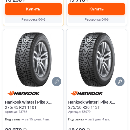
Купить
Купить
Рассрочка 0-0-6
Рассрочка 0-0-6
Hankook Winter i Pike X
Hankook Winter i Pike X
W429A
275/45 R21 110T
W429A
275/50 R20 113T
Артикул: 73736
Артикул: 53079
Под заказ
— за 15 дней: 4 шт.
Под заказ
— за 2 дня: 4 шт.