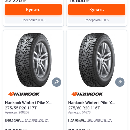
22 270
₽
18 600
₽
Купить
Купить
Рассрочка 0-0-6
Рассрочка 0-0-6
Hankook Winter i Pike X
Hankook Winter i Pike X
W429A
275/55 R20 117T
W429A
275/60 R20 116T
Артикул: 200206
Артикул: 54678
Под заказ
— за 2 дня: 20 шт.
Под заказ
— за 2 дня: 20 шт.