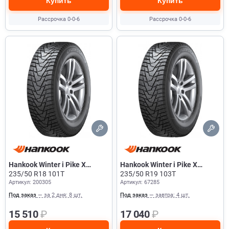
Купить
Купить
Рассрочка 0-0-6
Рассрочка 0-0-6
Hankook Winter i Pike X
Hankook Winter i Pike X
W429A
235/50 R18 101T
W429A
235/50 R19 103T
Артикул: 200305
Артикул: 67285
Под заказ
— за 2 дня: 8 шт.
Под заказ
— завтра: 4 шт.
15 510
₽
17 040
₽