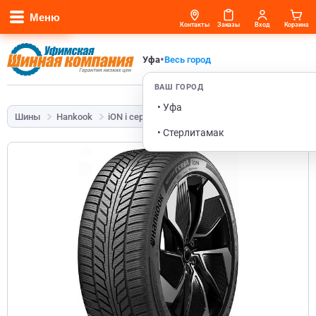
Меню
Контакты
Заказы
Вход
Корзина
•
Уфа
Весь город
ВАШ ГОРОД
• Уфа
Шины
Hankook
iON i cept IW01
225/55 R19 103V
• Стерлитамак