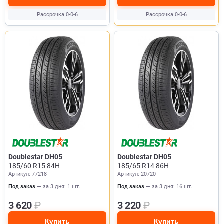
Рассрочка 0-0-6
Рассрочка 0-0-6
Doublestar DH05
Doublestar DH05
185/60 R15 84H
185/65 R14 86H
Артикул: 77218
Артикул: 20720
Под заказ
— за 3 дня: 1 шт.
Под заказ
— за 3 дня: 16 шт.
3 620
₽
3 220
₽
Купить
Купить