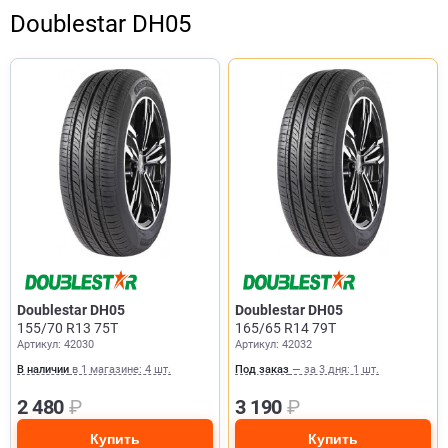
Doublestar DH05
Doublestar DH05
Doublestar DH05
155/70 R13 75T
165/65 R14 79T
Артикул: 42030
Артикул: 42032
В наличии
в 1 магазине: 4 шт.
Под заказ
— за 3 дня: 1 шт.
2 480
₽
3 190
₽
Купить
Купить