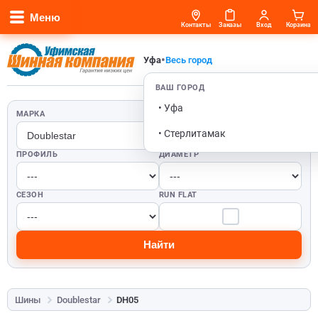
Меню
Контакты
Заказы
Вход
Корзина
•
Уфа
Весь город
ВАШ ГОРОД
• Уфа
МАРКА
ШИРИНА
• Стерлитамак
ПРОФИЛЬ
ДИАМЕТР
СЕЗОН
RUN FLAT
Найти
Шины
Doublestar
DH05