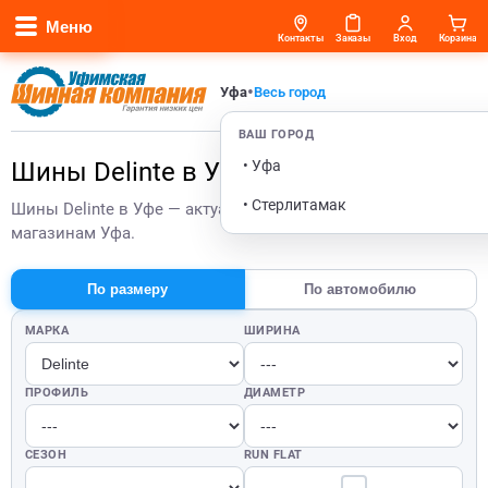
Меню
Контакты
Заказы
Вход
Корзина
•
Уфа
Весь город
ВАШ ГОРОД
• Уфа
Шины Delinte в Уфе
• Стерлитамак
Шины Delinte в Уфе — актуальные цены и остатки по
магазинам Уфа.
По размеру
По автомобилю
МАРКА
ШИРИНА
ПРОФИЛЬ
ДИАМЕТР
СЕЗОН
RUN FLAT