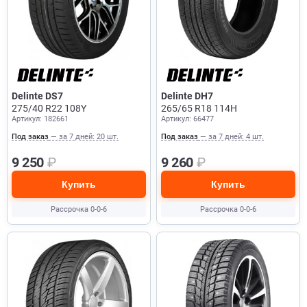
Delinte DS7
Delinte DH7
275/40 R22 108Y
265/65 R18 114H
Артикул: 182661
Артикул: 66477
Под заказ
— за 7 дней: 20 шт.
Под заказ
— за 7 дней: 4 шт.
9 250
₽
9 260
₽
Купить
Купить
Рассрочка 0-0-6
Рассрочка 0-0-6