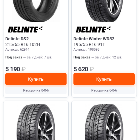
Delinte DS2
Delinte Winter WD52
215/65 R16 102H
195/55 R16 91T
Артикул: 62914
Артикул: 198598
Под заказ
— за 7 дней: 7 шт.
Под заказ
— за 7 дней: 12 шт.
5 190
₽
5 620
₽
Купить
Купить
Рассрочка 0-0-6
Рассрочка 0-0-6