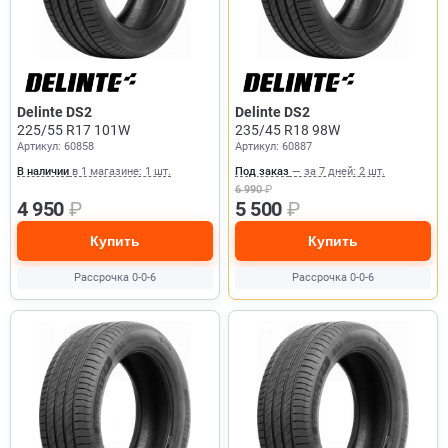
Delinte DS2
Delinte DS2
225/55 R17 101W
235/45 R18 98W
Артикул: 60858
Артикул: 60887
В наличии
в 1 магазине: 1 шт.
Под заказ
— за 7 дней: 2 шт.
6 990
₽
4 950
₽
5 500
₽
Купить
Купить
Рассрочка 0-0-6
Рассрочка 0-0-6