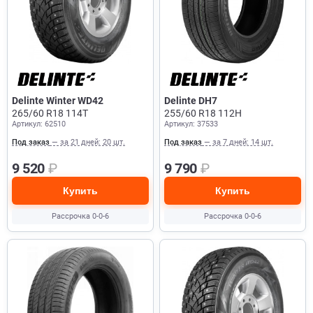
Delinte Winter WD42
Delinte DH7
265/60 R18 114T
255/60 R18 112H
Артикул: 62510
Артикул: 37533
Под заказ
— за 21 дней: 20 шт.
Под заказ
— за 7 дней: 14 шт.
9 520
₽
9 790
₽
Купить
Купить
Рассрочка 0-0-6
Рассрочка 0-0-6