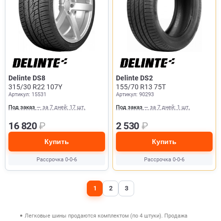
Delinte DS8
Delinte DS2
315/30 R22 107Y
155/70 R13 75T
Артикул: 15531
Артикул: 90293
Под заказ
— за 7 дней: 17 шт.
Под заказ
— за 7 дней: 1 шт.
16 820
₽
2 530
₽
Купить
Купить
Рассрочка 0-0-6
Рассрочка 0-0-6
1
2
3
Легковые шины продаются комплектом (по 4 штуки). Продажа