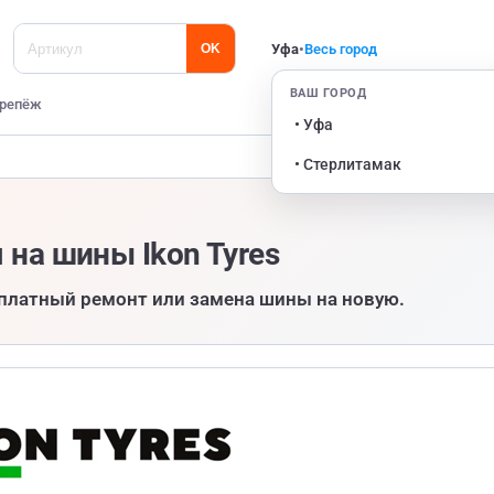
Уфа
•
Весь город
OK
ВАШ ГОРОД
репёж
• Уфа
• Стерлитамак
 на шины Ikon Tyres
платный ремонт или замена шины на новую.