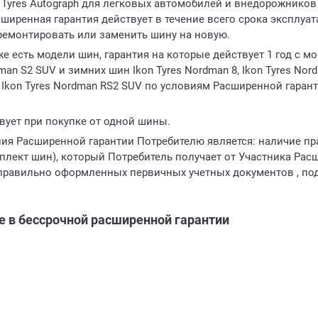
n Tyres Autograph для легковых автомобилей и внедорожников
ширенная гарантия действует в течение всего срока эксплуат
ремонтировать или заменить шину на новую.
е есть модели шин, гарантия на которые действует 1 год с м
man S2 SUV и зимних шин Ikon Tyres Nordman 8, Ikon Tyres Nordm
2, Ikon Tyres Nordman RS2 SUV по условиям Расширенной гара
твует при покупке от одной шины.
ия Расширенной гарантии Потребителю является: наличие п
мплект шин), который Потребитель получает от Участника Рас
е правильно оформленных первичных учетных документов , п
 в бессрочной расширенной гарантии