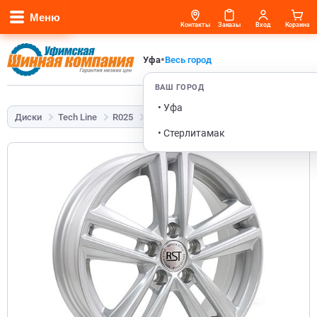
Меню
Контакты
Заказы
Вход
Корзина
•
Уфа
Весь город
ВАШ ГОРОД
• Уфа
Диски
Tech Line
R025
6x15 5x100 ET38 57,1 SL
• Стерлитамак