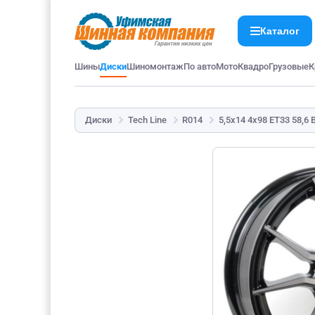
Каталог
Шины
Диски
Шиномонтаж
По авто
Мото
Квадро
Грузовые
К
Диски
Tech Line
R014
5,5x14 4x98 ET33 58,6 