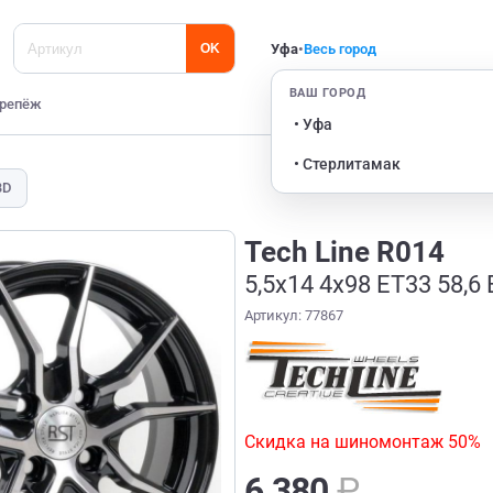
Уфа
•
Весь город
OK
ВАШ ГОРОД
репёж
• Уфа
• Стерлитамак
BD
Tech Line R014
5,5x14 4x98 ET33 58,6
Артикул: 77867
Скидка на шиномонтаж 50%
6 380
₽