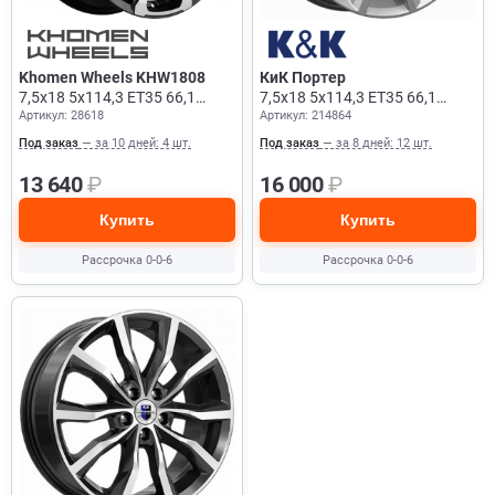
Khomen Wheels KHW1808
КиК Портер
7,5x18 5x114,3 ET35 66,1
7,5x18 5x114,3 ET35 66,1
Артикул: 28618
Артикул: 214864
Black-FP
Дарк Платинум
Под заказ
— за 10 дней: 4 шт.
Под заказ
— за 8 дней: 12 шт.
13 640
₽
16 000
₽
Купить
Купить
Рассрочка 0-0-6
Рассрочка 0-0-6