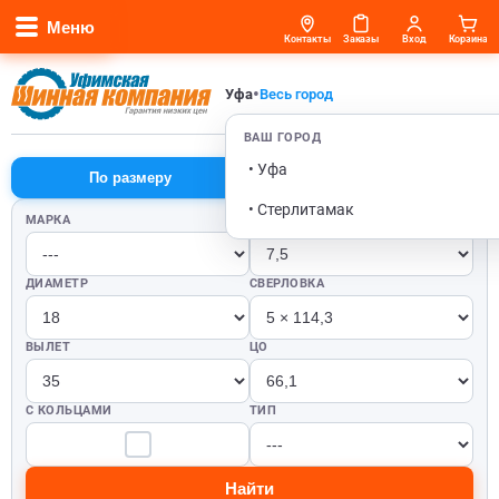
Меню
Контакты
Заказы
Вход
Корзина
•
Уфа
Весь город
ВАШ ГОРОД
• Уфа
По размеру
По автомобилю
• Стерлитамак
МАРКА
ШИРИНА
ДИАМЕТР
СВЕРЛОВКА
ВЫЛЕТ
ЦО
С КОЛЬЦАМИ
ТИП
Найти