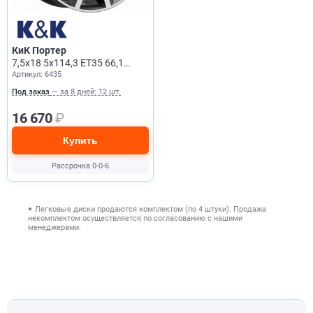
КиК Портер
7,5x18 5x114,3 ET35 66,1
Артикул: 6435
Алмаз Черный
Под заказ
— за 8 дней: 12 шт.
16 670
₽
Купить
Рассрочка 0-0-6
Легковые диски продаются комплектом (по 4 штуки). Продажа
некомплектом осуществляется по согласованию с нашими
менеджерами.