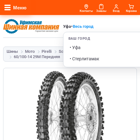
Меню
Контакты
Заказы
Вход
Корзина
•
Уфа
Весь город
ВАШ ГОРОД
• Уфа
Шины
Мото
Pirelli
Scorpion MX32 Mid Soft
60/100-14 29M Передняя
• Стерлитамак