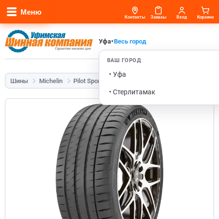
Меню
Контакты
Заказы
Вход
Корзина
•
Уфа
Весь город
ВАШ ГОРОД
• Уфа
Шины
Michelin
Pilot Sport 4
235/45 R20 100V
• Стерлитамак