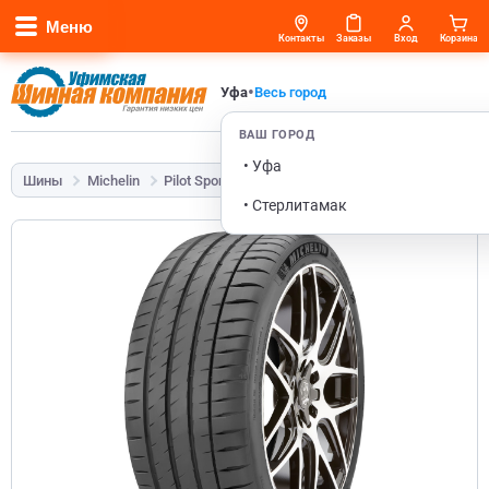
Меню
Контакты
Заказы
Вход
Корзина
•
Уфа
Весь город
ВАШ ГОРОД
• Уфа
Шины
Michelin
Pilot Sport 4
225/45 R17 91W Run Flat
• Стерлитамак