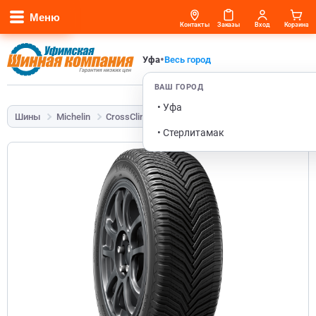
Меню
Контакты
Заказы
Вход
Корзина
•
Уфа
Весь город
ВАШ ГОРОД
• Уфа
Шины
Michelin
CrossClimate 2
205/55 R16 94V
• Стерлитамак