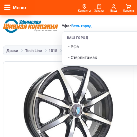
Меню
Контакты
Заказы
Вход
Корзина
•
Уфа
Весь город
ВАШ ГОРОД
• Уфа
Диски
Tech Line
1515
6x15 4x100 ET50 60,1 BD
• Стерлитамак